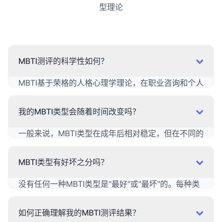
型理论
MBTI测评的科学性如何？
MBTI基于荣格的人格心理学理论，在职业咨询和个人
发展领域应用广泛。虽然它不是严格意义上的心理诊
断工具， 但研究表明，MBTI能够有效地描述人格差
我的MBTI类型会随着时间改变吗？
异和偏好。需要注意的是，人格是复杂的，MBTI只是
理解人格的一种工具， 不应被视为对个人能力或价值
一般来说，MBTI类型在成年后相对稳定，但在不同的
的判断。
人生阶段或情境下，你可能会更多地展现出某些偏
好。 这并不意味着你的类型改变了，而是你在发展自
MBTI类型有好坏之分吗？
己的非优势功能。定期重新测评可以帮助你了解自己
的发展变化。
没有任何一种MBTI类型是"最好"或"最坏"的。每种类
型都有其独特的优势和潜在的发展领域。 重要的是理
解并接纳自己的类型，发挥优势，同时有意识地发展
如何正确理解我的MBTI测评结果？
自己的非优势方面。在团队中， 不同类型的多样性往