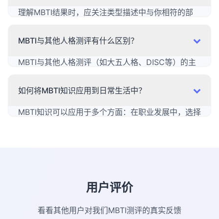
往是创造力和效率的来源。
理解MBTI结果时，应关注类型描述中与你相符的部
分，而不必强行匹配所有特征。 记住，MBTI描述的
是偏好而非能力或限制。结果可以帮助你：认识自己
MBTI与其他人格测评有什么区别？
的自然倾向， 理解自己的决策方式，发现适合自己的
学习和工作环境，以及改善与不同类型的人沟通。
MBTI与其他人格测评（如大五人格、DISC等）的主
要区别在于其理论基础和关注重点。 MBTI强调心理
偏好和认知功能，更关注"如何"而非"是什么"；大五
如何将MBTI知识应用到日常生活中？
人格则从五个维度描述人格特质； DISC侧重行为风
格。每种工具都有其适用场景，结合使用可以获得更
MBTI知识可以应用于多个方面：在职业发展中，选择
全面的自我认知。
与自己偏好相符的工作环境； 在人际关系中，理解他
人的沟通方式和需求；在学习中，采用适合自己的学
习方法； 在团队合作中，发挥自己的优势并理解团队
成员的贡献。最重要的是， 将MBTI作为自我理解和
成长的工具，而非给自己或他人贴标签。
用户评价
看看其他用户对我们MBTI测评的真实反馈